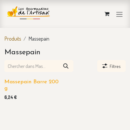
Se rendre au contenu
Produits
Massepain
Massepain
Filtres
Massepain Barre 200
g
6,24
€