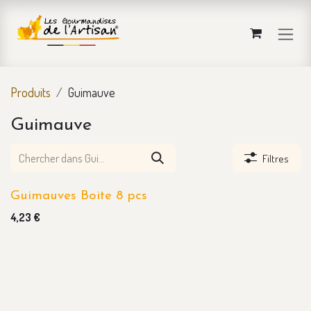
Se rendre au contenu
Produits
Guimauve
Guimauve
Filtres
Guimauves Boite 8 pcs
4,23
€